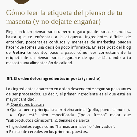
Cómo leer la etiqueta del pienso de tu
mascota (y no dejarte engañar)
Elegir un buen pienso para tu perro o gato puede parecer sencillo…
hasta que te enfrentas a la etiqueta. Ingredientes difíciles de
entender, porcentajes confusos y mensajes de marketing pueden
hacer que tomes una decisión poco informada. En este post del blog
de
Vetiva
te cuento, paso a paso, cómo leer correctamente la
etiqueta de un pienso para asegurarte de que estás dando a tu
mascota una alimentación de calidad.
🧾 1. El orden de los ingredientes importa (y mucho
)
Los ingredientes aparecen en orden descendente según su peso antes
de ser procesados. Es decir, el primer ingrediente es el que está en
mayor cantidad.
🔎
Qué debes buscar:
● Que la fuente principal sea proteína animal (pollo, pavo, salmón…).
● Que esté bien especificada (“pollo fresco” mejor que
“subproductos cárnicos”). ⚠️ Señales de alerta:
● Ingredientes vagos como “harinas animales” o “derivados”.
● Exceso de cereales en los primeros puestos.