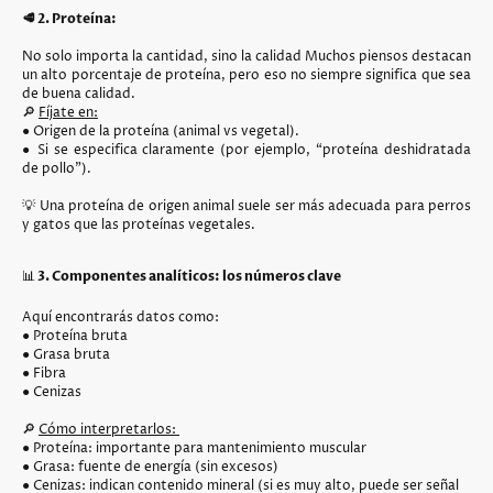
🥩 2. Proteína:
No solo importa la cantidad, sino la calidad Muchos piensos destacan
un alto porcentaje de proteína, pero eso no siempre significa que sea
de buena calidad.
🔎
Fíjate en:
● Origen de la proteína (animal vs vegetal).
● Si se especifica claramente (por ejemplo, “proteína deshidratada
de pollo”).
💡 Una proteína de origen animal suele ser más adecuada para perros
y gatos que las proteínas vegetales.
📊
3. Componentes analíticos: los números clave
Aquí encontrarás datos como:
● Proteína bruta
● Grasa bruta
● Fibra
● Cenizas
🔎
Cómo interpretarlos:
● Proteína: importante para mantenimiento muscular
● Grasa: fuente de energía (sin excesos)
● Cenizas: indican contenido mineral (si es muy alto, puede ser señal